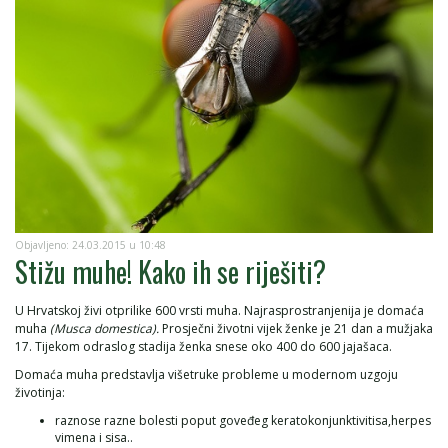
Objavljeno: 24.03.2015 u 10:48
Stižu muhe! Kako ih se riješiti?
U Hrvatskoj živi otprilike 600 vrsti muha. Najrasprostranjenija je domaća
muha
(Musca domestica).
Prosječni životni vijek ženke je 21 dan a mužjaka
17. Tijekom odraslog stadija ženka snese oko 400 do 600 jajašaca.
Domaća muha predstavlja višetruke probleme u modernom uzgoju
životinja:
raznose razne bolesti poput goveđeg keratokonjunktivitisa,herpes
vimena i sisa..