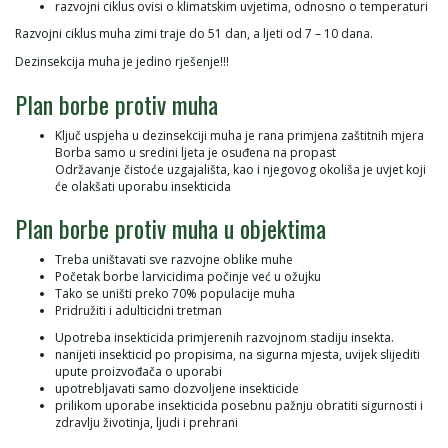
razvojni ciklus ovisi o klimatskim uvjetima, odnosno o temperaturi
Razvojni ciklus muha zimi traje do 51 dan, a ljeti od 7 – 10 dana.
Dezinsekcija muha je jedino rješenje!!!
Plan borbe protiv muha
Ključ uspjeha u dezinsekciji muha je rana primjena zaštitnih mjera
Borba samo u sredini ljeta je osuđena na propast
Održavanje čistoće uzgajališta, kao i njegovog okoliša je uvjet koji
će olakšati uporabu insekticida
Plan borbe protiv muha u objektima
Treba uništavati sve razvojne oblike muhe
Početak borbe larvicidima počinje već u ožujku
Tako se uništi preko 70% populacije muha
Pridružiti i adulticidni tretman
Upotreba insekticida primjerenih razvojnom stadiju insekta.
nanijeti insekticid po propisima, na sigurna mjesta, uvijek slijediti
upute proizvođača o uporabi
upotrebljavati samo dozvoljene insekticide
prilikom uporabe insekticida posebnu pažnju obratiti sigurnosti i
zdravlju životinja, ljudi i prehrani