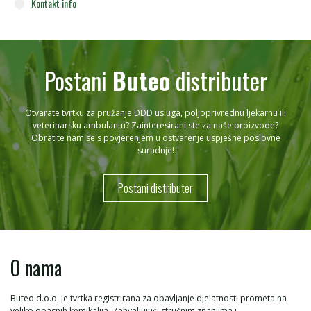
Kontakt info
Postani
Buteo
distributer
Otvarate tvrtku za pružanje DDD usluga, poljoprivrednu ljekarnu ili
veterinarsku ambulantu? Zainteresirani ste za naše proizvode?
Obratite nam se s povjerenjem u ostvarenje uspješne poslovne
suradnje!
Postani distributer
O nama
Buteo d.o.o. je tvrtka registrirana za obavljanje djelatnosti prometa na
veliko opasnih kemikalija. Zahvaljujući stručnim znanjima i