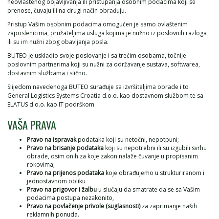
neovlaštenog objavljivanja ili pristupanja osobnim podacima koji se
prenose, čuvaju ili na drugi način obrađuju.
Pristup Vašim osobnim podacima omogućen je samo ovlaštenim
zaposlenicima, pružateljima usluga kojima je nužno iz poslovnih razloga
ili su im nužni zbog obavljanja posla.
BUTEO je uskladio svoje poslovanje i sa trećim osobama, točnije
poslovnim partnerima koji su nužni za održavanje sustava, softwarea,
dostavnim službama i slično.
Slijedom navedenoga BUTEO surađuje sa izvršiteljima obrade i to
General Logistics Systems Croatia d.o.o. kao dostavnom službom te sa
ELATUS d.o.o. kao IT podrškom.
VAŠA PRAVA
Pravo na ispravak
podataka koji su netočni, nepotpuni;
Pravo na brisanje podataka
koji su nepotrebni ili su izgubili svrhu
obrade, osim onih za koje zakon nalaže čuvanje u propisanim
rokovima;
Pravo na prijenos podataka
koje obrađujemo u strukturiranom i
jednostavnom obliku
Pravo na prigovor i žalbu
u slučaju da smatrate da se sa Vašim
podacima postupa nezakonito,
Pravo na povlačenje privole (suglasnosti)
za zaprimanje naših
reklamnih ponuda.