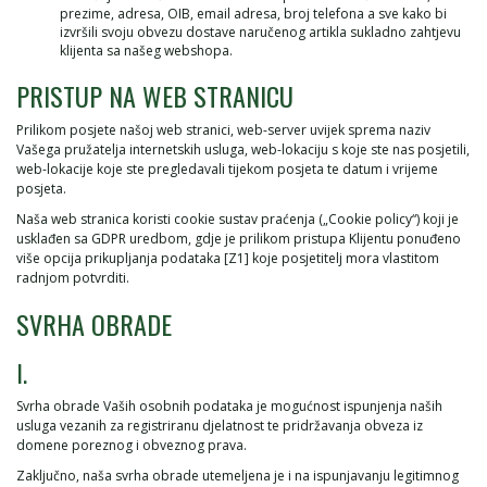
prezime, adresa, OIB, email adresa, broj telefona a sve kako bi
izvršili svoju obvezu dostave naručenog artikla sukladno zahtjevu
klijenta sa našeg webshopa.
PRISTUP NA WEB STRANICU
Prilikom posjete našoj web stranici, web-server uvijek sprema naziv
Vašega pružatelja internetskih usluga, web-lokaciju s koje ste nas posjetili,
web-lokacije koje ste pregledavali tijekom posjeta te datum i vrijeme
posjeta.
Naša web stranica koristi cookie sustav praćenja („Cookie policy“) koji je
usklađen sa GDPR uredbom, gdje je prilikom pristupa Klijentu ponuđeno
više opcija prikupljanja podataka [Z1] koje posjetitelj mora vlastitom
radnjom potvrditi.
SVRHA OBRADE
I.
Svrha obrade Vaših osobnih podataka je mogućnost ispunjenja naših
usluga vezanih za registriranu djelatnost te pridržavanja obveza iz
domene poreznog i obveznog prava.
Zaključno, naša svrha obrade utemeljena je i na ispunjavanju legitimnog