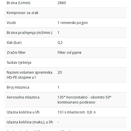
Brzina (U/min)
2860
Kompresor za zrak
Voziti
1 remenski pogon
Brzina pražnjenja (m3/min.)
1
tlak (bar)
0,2
Zračni filter
Filter od pjene
Sustav rješenja
Nazivni volumen spremnika
20
HD-PE otopine u l
Broj mlaznica
1
Aerosolna mlaznica
135° horizontalno - okomito 50°
kontinuirano podesivo
Izlazna količina u l/h
10 l s mlaznicom 0,8 n
Izlazna količina (maks.), u l/h
-