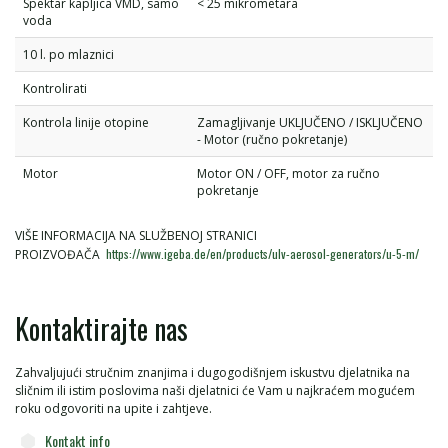
Spektar kapljica VMD, samo
< 25 mikrometara
voda
10 l. po mlaznici
Kontrolirati
Kontrola linije otopine
Zamagljivanje UKLJUČENO / ISKLJUČENO
- Motor (ručno pokretanje)
Motor
Motor ON / OFF, motor za ručno
pokretanje
VIŠE INFORMACIJA NA SLUŽBENOJ STRANICI
https://www.igeba.de/en/products/ulv-aerosol-generators/u-5-m/
PROIZVOĐAČA
Kontaktirajte nas
Zahvaljujući stručnim znanjima i dugogodišnjem iskustvu djelatnika na
sličnim ili istim poslovima naši djelatnici će Vam u najkraćem mogućem
roku odgovoriti na upite i zahtjeve.
Kontakt info