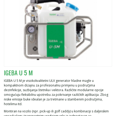
IGEBA U 5 M
IGEBA U 5 M je visokokvalitetni ULV generator hladne magle u
kompaktnom dizajnu za profesionalnu primjenu u područjima
dezinfekcije, suzbijanja štetnika i vektora. Različite modularne opcije
omogućuju fleksibilnu upotrebu za pokrivanje različitih aplikacija. Zbog
niske emisije buke idealan je za tretmane u stambenim područjima,
hotelima itd.
Montiran na vozilo (npr. pick-up ili golf caddy) u kombinaciji s daljinskim
upravljačem i transportnim uređajem vrlo je jednostavan za