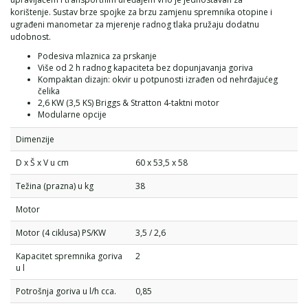
korištenje. Sustav brze spojke za brzu zamjenu spremnika otopine i
ugrađeni manometar za mjerenje radnog tlaka pružaju dodatnu
udobnost.
Podesiva mlaznica za prskanje
Više od 2 h radnog kapaciteta bez dopunjavanja goriva
Kompaktan dizajn: okvir u potpunosti izrađen od nehrđajućeg
čelika
2,6 KW (3,5 KS) Briggs & Stratton 4-taktni motor
Modularne opcije
Dimenzije
D x Š x V u cm
60 x 53,5 x 58
Težina (prazna) u kg
38
Motor
Motor (4 ciklusa) PS/KW
3,5 / 2,6
Kapacitet spremnika goriva
2
u l
Potrošnja goriva u l/h cca.
0,85