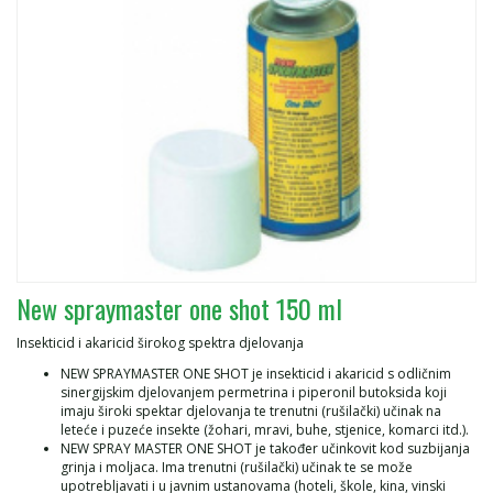
New spraymaster one shot 150 ml
Insekticid i akaricid širokog spektra djelovanja
NEW SPRAYMASTER ONE SHOT je insekticid i akaricid s odličnim
sinergijskim djelovanjem permetrina i piperonil butoksida koji
imaju široki spektar djelovanja te trenutni (rušilački) učinak na
leteće i puzeće insekte (žohari, mravi, buhe, stjenice, komarci itd.).
NEW SPRAY MASTER ONE SHOT je također učinkovit kod suzbijanja
grinja i moljaca. Ima trenutni (rušilački) učinak te se može
upotrebljavati i u javnim ustanovama (hoteli, škole, kina, vinski