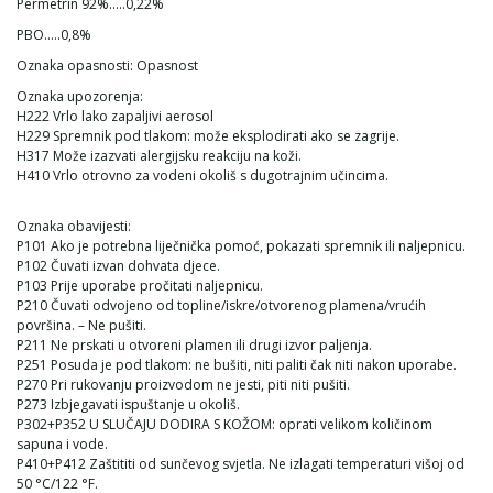
Permetrin 92%.....0,22%
PBO.....0,8%
Oznaka opasnosti: Opasnost
Oznaka upozorenja:
H222 Vrlo lako zapaljivi aerosol
H229 Spremnik pod tlakom: može eksplodirati ako se zagrije.
H317 Može izazvati alergijsku reakciju na koži.
H410 Vrlo otrovno za vodeni okoliš s dugotrajnim učincima.
Oznaka obavijesti:
P101 Ako je potrebna liječnička pomoć, pokazati spremnik ili naljepnicu.
P102 Čuvati izvan dohvata djece.
P103 Prije uporabe pročitati naljepnicu.
P210 Čuvati odvojeno od topline/iskre/otvorenog plamena/vrućih
površina. – Ne pušiti.
P211 Ne prskati u otvoreni plamen ili drugi izvor paljenja.
P251 Posuda je pod tlakom: ne bušiti, niti paliti čak niti nakon uporabe.
P270 Pri rukovanju proizvodom ne jesti, piti niti pušiti.
P273 Izbjegavati ispuštanje u okoliš.
P302+P352 U SLUČAJU DODIRA S KOŽOM: oprati velikom količinom
sapuna i vode.
P410+P412 Zaštititi od sunčevog svjetla. Ne izlagati temperaturi višoj od
50 °C/122 °F.