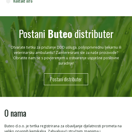
Kontakt info
Postani
Buteo
distributer
Otvarate tvrtku za pružanje DDD usluga, poljoprivrednu ljekarnu ili
veterinarsku ambulantu? Zainteresirani ste za naše proizvode?
Obratite nam se s povjerenjem u ostvarenje uspješne poslovne
suradnje!
Postani distributer
O nama
Buteo d.o.o. je tvrtka registrirana za obavljanje djelatnosti prometa na
veliko opasnih kemikalija. Zahvaljujući stručnim znanjima i