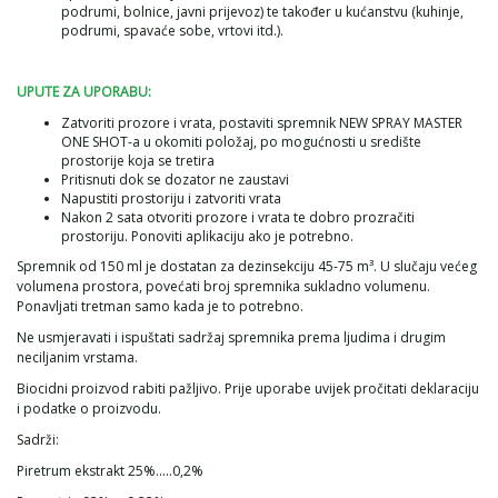
podrumi, bolnice, javni prijevoz) te također u kućanstvu (kuhinje,
podrumi, spavaće sobe, vrtovi itd.).
UPUTE ZA UPORABU:
Zatvoriti prozore i vrata, postaviti spremnik NEW SPRAY MASTER
ONE SHOT-a u okomiti položaj, po mogućnosti u središte
prostorije koja se tretira
Pritisnuti dok se dozator ne zaustavi
Napustiti prostoriju i zatvoriti vrata
Nakon 2 sata otvoriti prozore i vrata te dobro prozračiti
prostoriju. Ponoviti aplikaciju ako je potrebno.
Spremnik od 150 ml je dostatan za dezinsekciju 45-75 m³. U slučaju većeg
volumena prostora, povećati broj spremnika sukladno volumenu.
Ponavljati tretman samo kada je to potrebno.
Ne usmjeravati i ispuštati sadržaj spremnika prema ljudima i drugim
neciljanim vrstama.
Biocidni proizvod rabiti pažljivo. Prije uporabe uvijek pročitati deklaraciju
i podatke o proizvodu.
Sadrži:
Piretrum ekstrakt 25%.....0,2%