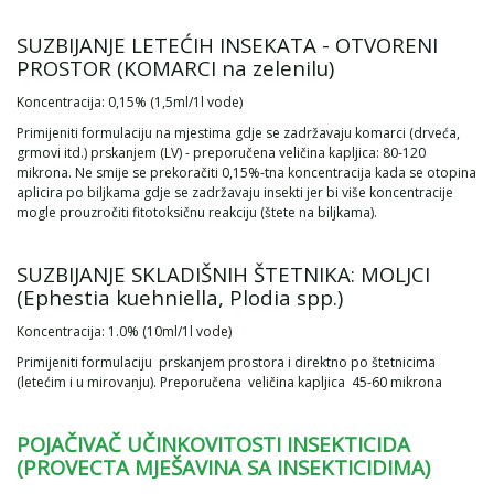
SUZBIJANJE LETEĆIH INSEKATA - OTVORENI
PROSTOR (KOMARCI na zelenilu)
Koncentracija: 0,15% (1,5ml/1l vode)
Primijeniti formulaciju na mjestima gdje se zadržavaju komarci (drveća,
grmovi itd.) prskanjem (LV) - preporučena veličina kapljica: 80-120
mikrona. Ne smije se prekoračiti 0,15%-tna koncentracija kada se otopina
aplicira po biljkama gdje se zadržavaju insekti jer bi više koncentracije
mogle prouzročiti fitotoksičnu reakciju (štete na biljkama).
SUZBIJANJE SKLADIŠNIH ŠTETNIKA: MOLJCI
(Ephestia kuehniella, Plodia spp.)
Koncentracija: 1.0% (10ml/1l vode)
Primijeniti formulaciju prskanjem prostora i direktno po štetnicima
(letećim i u mirovanju). Preporučena veličina kapljica 45-60 mikrona
POJAČIVAČ UČINKOVITOSTI INSEKTICIDA
(PROVECTA MJEŠAVINA SA INSEKTICIDIMA)