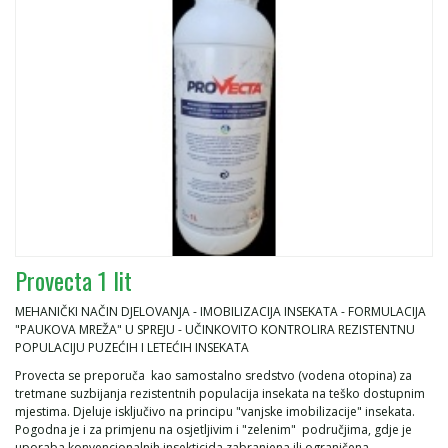
Provecta 1 lit
MEHANIČKI NAČIN DJELOVANJA - IMOBILIZACIJA INSEKATA - FORMULACIJA
"PAUKOVA MREŽA" U SPREJU - UČINKOVITO KONTROLIRA REZISTENTNU
POPULACIJU PUZEĆIH I LETEĆIH INSEKATA
Provecta se preporuča kao samostalno sredstvo (vodena otopina) za
tretmane suzbijanja rezistentnih populacija insekata na teško dostupnim
mjestima. Djeluje isključivo na principu "vanjske imobilizacije" insekata.
Pogodna je i za primjenu na osjetljivim i "zelenim" područjima, gdje je
uporaba konvencionalnih insekticida zabranjena ili ograničena.