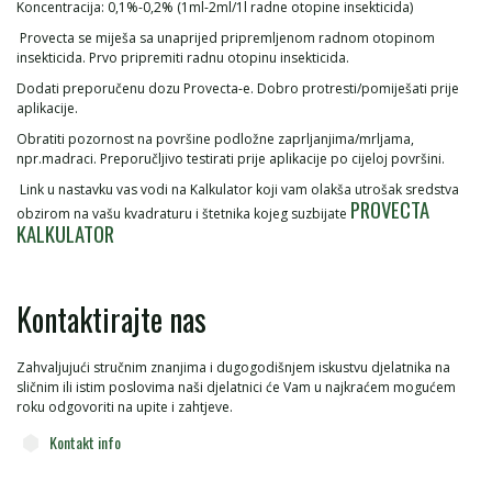
Koncentracija: 0,1%-0,2% (1ml-2ml/1l radne otopine insekticida)
Provecta se miješa sa unaprijed pripremljenom radnom otopinom
insekticida. Prvo pripremiti radnu otopinu insekticida.
Dodati preporučenu dozu Provecta-e. Dobro protresti/pomiješati prije
aplikacije.
Obratiti pozornost na površine podložne zaprljanjima/mrljama,
npr.madraci. Preporučljivo testirati prije aplikacije po cijeloj površini.
Link u nastavku vas vodi na Kalkulator koji vam olakša utrošak sredstva
PROVECTA
obzirom na vašu kvadraturu i štetnika kojeg suzbijate
KALKULATOR
Kontaktirajte nas
Zahvaljujući stručnim znanjima i dugogodišnjem iskustvu djelatnika na
sličnim ili istim poslovima naši djelatnici će Vam u najkraćem mogućem
roku odgovoriti na upite i zahtjeve.
Kontakt info