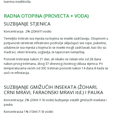
tvarima insekticida.
RADNA OTOPINA (PROVECTA + VODA)
SUZBIJANJE STJENICA
Koncentracija: 2% (20ml/1l vode)
Temeljito tretirati sva mjesta na kojima se insekti zadržavaju. Otopinom u
potpunosti istretirati infestirano područje uključujući sve rupe, pukotine,
udubine,te sva mjesta u kojima bi se insekti mogli zadržavati, kao što su:
madraci, okviri kreveta, uzglavlja, te tapecirani namještaj.
Ponoviti tretiranje nakon 21 dan, ali nikako ne čekati više od 28 dana
nakon prvog tretmana, zbog 37-dnevnog životnog ciklusa stjenica. Pri
temperaturama većim od 30C tretman ponoviti nakon 14 dana ili kada se
uoči re-infestacija.
SUZBIJANJE GMIŽUĆIH INSEKATA (ŽOHARI,
CRNI MRAVI, FARAONSKI MRAVI itd.) I PAUKA
Koncentracija: 2% (20ml /1 lit vode) Suzbijanje ostalih gmižućih insekata i
pauka
Koncentracija 1% (10ml /1 lit vode)