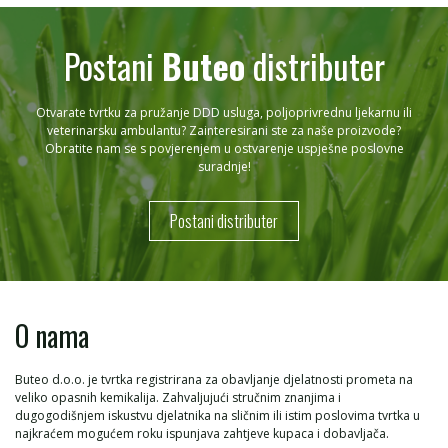
Postani
Buteo
distributer
Otvarate tvrtku za pružanje DDD usluga, poljoprivrednu ljekarnu ili
veterinarsku ambulantu? Zainteresirani ste za naše proizvode?
Obratite nam se s povjerenjem u ostvarenje uspješne poslovne
suradnje!
Postani distributer
O nama
Buteo d.o.o. je tvrtka registrirana za obavljanje djelatnosti prometa na
veliko opasnih kemikalija. Zahvaljujući stručnim znanjima i
dugogodišnjem iskustvu djelatnika na sličnim ili istim poslovima tvrtka u
najkraćem mogućem roku ispunjava zahtjeve kupaca i dobavljača.