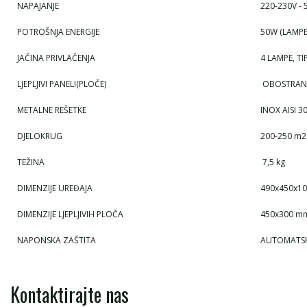
NAPAJANJE
220-230V - 
POTROŠNJA ENERGIJE
50W (LAMPE
JAČINA PRIVLAČENJA
4 LAMPE, TI
LJEPLJIVI PANELI(PLOČE)
OBOSTRA
METALNE REŠETKE
INOX AISI 3
DJELOKRUG
200-250 m2
TEŽINA
7,5 kg
DIMENZIJE UREĐAJA
490x450x1
DIMENZIJE LJEPLJIVIH PLOČA
450x300 m
NAPONSKA ZAŠTITA
AUTOMATSKI
Kontaktirajte nas